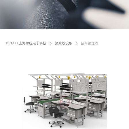
DETALL上海蒂统电子科技
ꄲ
流水线设备
ꄲ
皮带输送线