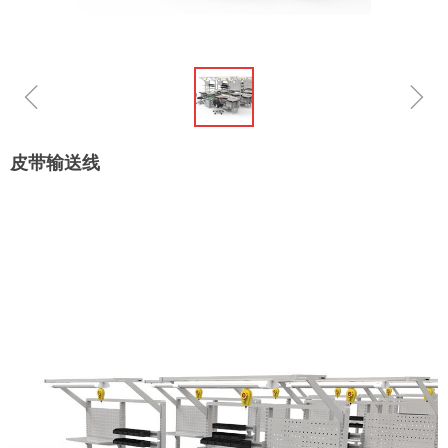
ꁆ
ꁇ
皮带输送线