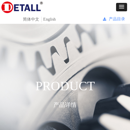
产品目录
简体中文
English
끂
Control Render
Error!ControlType:productSlideBind,StyleName:Style1,ColorName:Item0,Message:
ControlType:productSlideBind Error:未将对象引用设置到对象的实例。
PRODUCT
产品详情