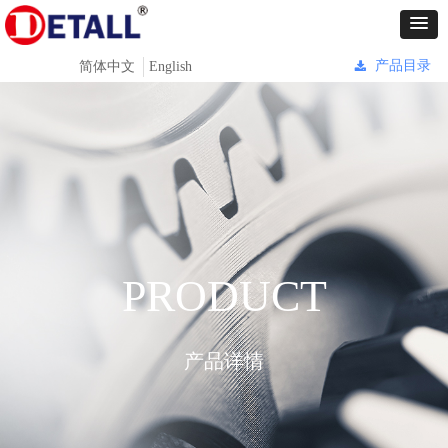
产品目录
简体中文
English
끂
Control Render
Error!ControlType:productSlideBind,StyleName:Style1,ColorName:Item0,Message:
ControlType:productSlideBind Error:未将对象引用设置到对象的实例。
PRODUCT
产品详情