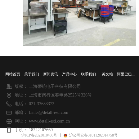
客厅
阿里巴巴店铺
网站首页
关于我们
新闻资讯
产品中心
联系我们
英文站
版权：
上海蒂统电子科技有限公司
地址：
上海市闵行区春申路2525号326号
电话：
021-33683372
邮箱：
fanlei@detall-esd.com
网址：
www.detall-esd.com.cn
手机：
18222107669
沪ICP备2023010406号
沪公网安备31011202014758号