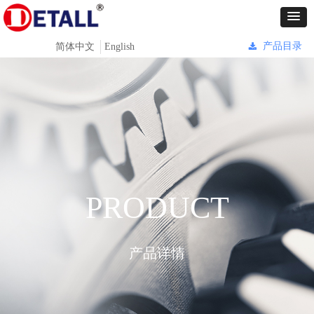
产品目录
简体中文
English
끂
Control Render
Error!ControlType:productSlideBind,StyleName:Style1,ColorName:Item0,Message:
ControlType:productSlideBind Error:未将对象引用设置到对象的实例。
PRODUCT
产品详情